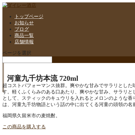
トップページ
お知らせ
ブログ
商品一覧
店舗情報
ページを選択
河童九千坊本流 720ml
超コストパフォーマンス抜群。爽やかな甘みでサラリとした味
す。軽くふくらみのある口あたり、爽やかな甘み、サラリと
として、スティックのキュウリを入れるとメロンのような香
は、河童九千坊物語という話の中に出てくる河童の頭領の名
福岡県久留米市の麦焼酎。
この商品を購入する